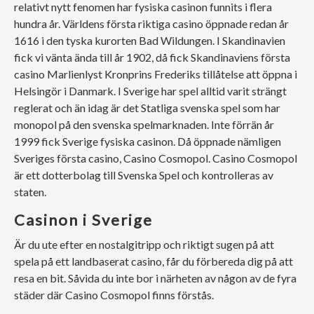
relativt nytt fenomen har fysiska casinon funnits i flera
hundra år. Världens första riktiga casino öppnade redan år
1616 i den tyska kurorten Bad Wildungen. I Skandinavien
fick vi vänta ända till år 1902, då fick Skandinaviens första
casino Marlienlyst Kronprins Frederiks tillåtelse att öppna i
Helsingör i Danmark. I Sverige har spel alltid varit strängt
reglerat och än idag är det Statliga svenska spel som har
monopol på den svenska spelmarknaden. Inte förrän år
1999 fick Sverige fysiska casinon. Då öppnade nämligen
Sveriges första casino, Casino Cosmopol. Casino Cosmopol
är ett dotterbolag till Svenska Spel och kontrolleras av
staten.
Casinon i Sverige
Är du ute efter en nostalgitripp och riktigt sugen på att
spela på ett landbaserat casino, får du förbereda dig på att
resa en bit. Såvida du inte bor i närheten av någon av de fyra
städer där Casino Cosmopol finns förstås.