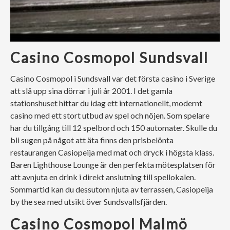
Casino Cosmopol Sundsvall
Casino Cosmopol i Sundsvall var det första casino i Sverige
att slå upp sina dörrar i juli år 2001. I det gamla
stationshuset hittar du idag ett internationellt, modernt
casino med ett stort utbud av spel och nöjen. Som spelare
har du tillgång till 12 spelbord och 150 automater. Skulle du
bli sugen på något att äta finns den prisbelönta
restaurangen Casiopeija med mat och dryck i högsta klass.
Baren Lighthouse Lounge är den perfekta mötesplatsen för
att avnjuta en drink i direkt anslutning till spellokalen.
Sommartid kan du dessutom njuta av terrassen, Casiopeija
by the sea med utsikt över Sundsvallsfjärden.
Casino Cosmopol Malmö