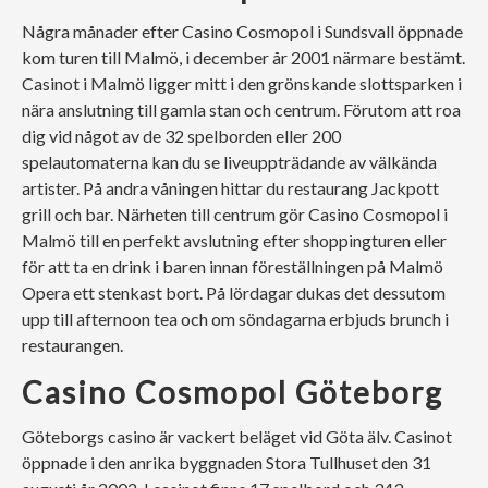
Några månader efter Casino Cosmopol i Sundsvall öppnade
kom turen till Malmö, i december år 2001 närmare bestämt.
Casinot i Malmö ligger mitt i den grönskande slottsparken i
nära anslutning till gamla stan och centrum. Förutom att roa
dig vid något av de 32 spelborden eller 200
spelautomaterna kan du se liveuppträdande av välkända
artister. På andra våningen hittar du restaurang Jackpott
grill och bar. Närheten till centrum gör Casino Cosmopol i
Malmö till en perfekt avslutning efter shoppingturen eller
för att ta en drink i baren innan föreställningen på Malmö
Opera ett stenkast bort. På lördagar dukas det dessutom
upp till afternoon tea och om söndagarna erbjuds brunch i
restaurangen.
Casino Cosmopol Göteborg
Göteborgs casino är vackert beläget vid Göta älv. Casinot
öppnade i den anrika byggnaden Stora Tullhuset den 31