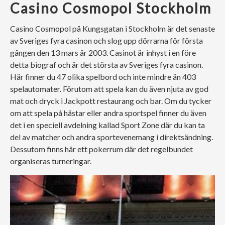
Casino Cosmopol Stockholm
Casino Cosmopol på Kungsgatan i Stockholm är det senaste
av Sveriges fyra casinon och slog upp dörrarna för första
gången den 13 mars år 2003. Casinot är inhyst i en före
detta biograf och är det största av Sveriges fyra casinon.
Här finner du 47 olika spelbord och inte mindre än 403
spelautomater. Förutom att spela kan du även njuta av god
mat och dryck i Jackpott restaurang och bar. Om du tycker
om att spela på hästar eller andra sportspel finner du även
det i en speciell avdelning kallad Sport Zone där du kan ta
del av matcher och andra sportevenemang i direktsändning.
Dessutom finns här ett pokerrum där det regelbundet
organiseras turneringar.